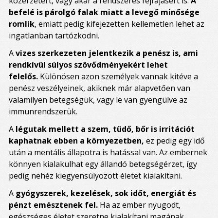
közérzetért, vagy akár a rendszeres fejfájásért is.
A
befelé is párolgó falak miatt a levegő minősége
romlik
, emiatt pedig kifejezetten kellemetlen lehet az
ingatlanban tartózkodni.
A
vizes szerkezeten jelentkezik a penész is, ami
rendkívül súlyos szövődményekért lehet
felelős.
Különösen azon személyek vannak kitéve a
penész veszélyeinek, akiknek már alapvetően van
valamilyen betegségük, vagy le van gyengülve az
immunrendszerük.
A
légutak mellett a szem, tüdő, bőr is irritációt
kaphatnak ebben a környezetben,
ez pedig egy idő
után a mentális állapotra is hatással van. Az embernek
könnyen kialakulhat egy állandó betegségérzet, így
pedig nehéz kiegyensúlyozott életet kialakítani.
A
gyógyszerek, kezelések, sok időt, energiát és
pénzt emésztenek fel.
Ha az ember nyugodt,
egészséges életet szeretne kialakítani magának,