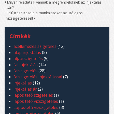
Milyen feladataik vannak a megrendelőknek az injektálás
után?
Felújítás? Kezdje a munkálatokat az utólagos
vízszigeteléssel!
Címkék
acéllemezes szigetelés
(12)
alap injektálás
(5)
aljzatszigetelés
(5)
fal injektálás
(14)
falszigetelés
(28)
falszigetelés injektálással
(7)
injektálás
(12)
injektálás ár
(2)
lapos tető szigetelés
(1)
lapos tető vízszigetelés
(1)
Lapostető vízszigetelés
(3)
lemezes vízszigetelés
(6)