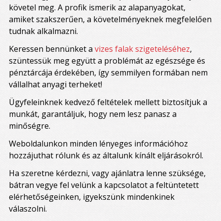
követel meg. A profik ismerik az alapanyagokat,
amiket szakszerűen, a követelményeknek megfelelően
tudnak alkalmazni.
Keressen bennünket a
vizes falak szigeteléséhez
,
szüntessük meg együtt a problémát az egészsége és
pénztárcája érdekében, így semmilyen formában nem
vállalhat anyagi terheket!
Ügyfeleinknek kedvező feltételek mellett biztosítjuk a
munkát, garantáljuk, hogy nem lesz panasz a
minőségre.
Weboldalunkon minden lényeges információhoz
hozzájuthat rólunk és az általunk kínált eljárásokról.
Ha szeretne kérdezni, vagy ajánlatra lenne szüksége,
bátran vegye fel velünk a kapcsolatot a feltüntetett
elérhetőségeinken, igyekszünk mindenkinek
válaszolni.