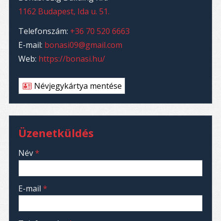
1162 Budapest, Ida u. 51.
Telefonszám:
+36 70 520 6663
E-mail:
bonasi09@gmail.com
Web:
https://bonasi.hu/
Névjegykártya mentése
Üzenetküldés
-
Név
*
-
E-mail
*
-