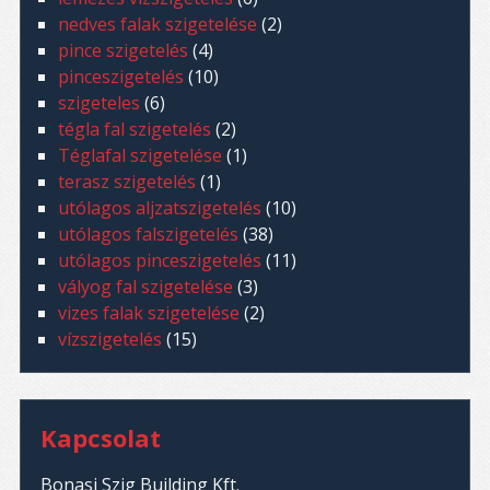
nedves falak szigetelése
(2)
pince szigetelés
(4)
pinceszigetelés
(10)
szigeteles
(6)
tégla fal szigetelés
(2)
Téglafal szigetelése
(1)
terasz szigetelés
(1)
utólagos aljzatszigetelés
(10)
utólagos falszigetelés
(38)
utólagos pinceszigetelés
(11)
vályog fal szigetelése
(3)
vizes falak szigetelése
(2)
vízszigetelés
(15)
Kapcsolat
Bonasi Szig Building Kft.