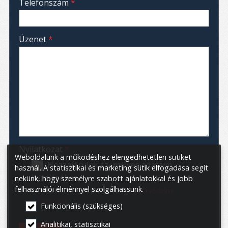
Telefonszám
*
-
Üzenet
*
-
-
-
Nyilatkozat
*
Weboldalunk a működéshez elengedhetetlen sütiket
Hozzájárulok személyes adataim
használ. A statisztikai és marketing sütik elfogadása segít
kezeléséhez.
nekünk, hogy személyre szabott ajánlatokkal és jobb
felhasználói élménnyel szolgálhassunk.
Ide kattintva tekinthető meg:
Adatvédelmi
nyilatkozat
.
Funkcionális (szükséges)
Analitikai, statisztikai