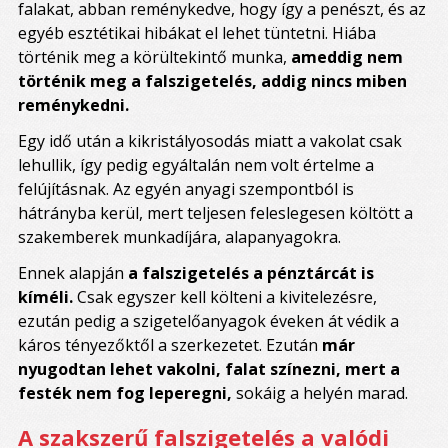
falakat, abban reménykedve, hogy így a penészt, és az
egyéb esztétikai hibákat el lehet tüntetni. Hiába
történik meg a körültekintő munka,
ameddig nem
történik meg a falszigetelés, addig nincs miben
reménykedni.
Egy idő után a kikristályosodás miatt a vakolat csak
lehullik, így pedig egyáltalán nem volt értelme a
felújításnak. Az egyén anyagi szempontból is
hátrányba kerül, mert teljesen feleslegesen költött a
szakemberek munkadíjára, alapanyagokra.
Ennek alapján
a falszigetelés a pénztárcát is
kíméli.
Csak egyszer kell költeni a kivitelezésre,
ezután pedig a szigetelőanyagok éveken át védik a
káros tényezőktől a szerkezetet. Ezután
már
nyugodtan lehet vakolni, falat színezni, mert a
festék nem fog leperegni,
sokáig a helyén marad.
A szakszerű falszigetelés a valódi