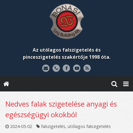
Az utólagos falszigetelés és
pinceszigetelés szakértője 1998 óta.
Nedves falak szigetelése anyagi és
egészségügyi okokból
2024-05-02
falszigetelés
,
utólagos falszigetelés