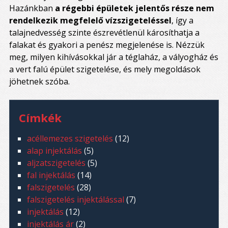
Hazánkban
a régebbi épületek jelentős része nem
rendelkezik megfelelő vízszigeteléssel
, így a
talajnedvesség szinte észrevétlenül károsíthatja a
falakat és gyakori a penész megjelenése is. Nézzük
meg, milyen kihívásokkal jár a téglaház, a vályogház és
a vert falú épület szigetelése, és mely megoldások
jöhetnek szóba.
Címkék
acéllemezes szigetelés
(12)
alap injektálás
(5)
aljzatszigetelés
(5)
fal injektálás
(14)
falszigetelés
(28)
falszigetelés injektálással
(7)
injektálás
(12)
injektálás ár
(2)