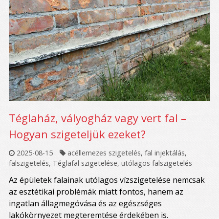
Téglaház, vályogház vagy vert fal –
Hogyan szigeteljük ezeket?
2025-08-15
acéllemezes szigetelés
,
fal injektálás
,
falszigetelés
,
Téglafal szigetelése
,
utólagos falszigetelés
Az épületek falainak utólagos vízszigetelése nemcsak
az esztétikai problémák miatt fontos, hanem az
ingatlan állagmegóvása és az egészséges
lakókörnyezet megteremtése érdekében is.