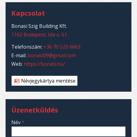
Kapcsolat
Bonasi Szig Building Kft.
1162 Budapest, Ida u. 51.
Telefonszám:
+36 70 520 6663
E-mail:
bonasi09@gmail.com
Web:
https://bonasi.hu/
Névjegykártya mentése
Üzenetküldés
-
Név
*