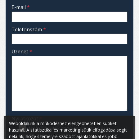
-
E-mail
*
-
Telefonszám
*
-
Üzenet
*
-
-
-
Nyilatkozat
*
Weboldalunk a működéshez elengedhetetlen sütiket
Hozzájárulok személyes adataim
használ. A statisztikai és marketing sütik elfogadása segít
kezeléséhez.
nekünk, hogy személyre szabott ajánlatokkal és jobb