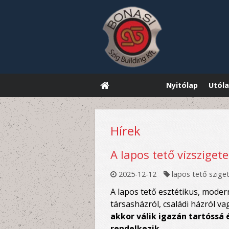
Nyitólap
Utóla
Hírek
A lapos tető vízsziget
2025-12-12
lapos tető szige
A lapos tető esztétikus, moder
társasházról, családi házról v
akkor válik igazán tartóssá
rendelkezik
.