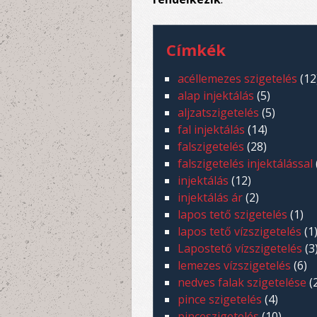
Címkék
acéllemezes szigetelés
(12
alap injektálás
(5)
aljzatszigetelés
(5)
fal injektálás
(14)
falszigetelés
(28)
falszigetelés injektálással
injektálás
(12)
injektálás ár
(2)
lapos tető szigetelés
(1)
lapos tető vízszigetelés
(1
Lapostető vízszigetelés
(3
lemezes vízszigetelés
(6)
nedves falak szigetelése
(
pince szigetelés
(4)
pinceszigetelés
(10)