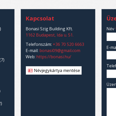
Kapcsolat
Üz
-
)
Bonasi Szig Building Kft.
Név
1162 Budapest, Ida u. 51.
-
Telefonszám:
+36 70 520 6663
E-ma
E-mail:
bonasi09@gmail.com
Web:
https://bonasi.hu/
(7)
-
Tel
Névjegykártya mentése
-
Üze
)
)
-
2)