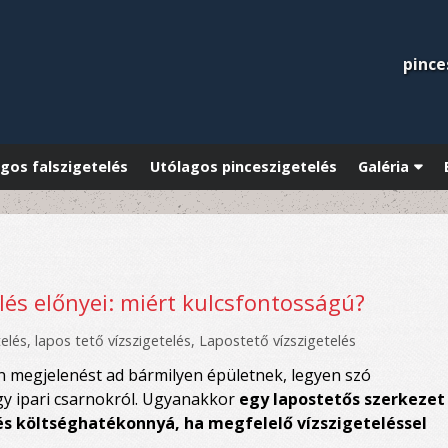
pince
gos falszigetelés
Utólagos pinceszigetelés
Galéria
elés előnyei: miért kulcsfontosságú?
telés
,
lapos tető vízszigetelés
,
Lapostető vízszigetelés
n megjelenést ad bármilyen épületnek, legyen szó
agy ipari csarnokról. Ugyanakkor
egy lapostetős szerkezet
 és költséghatékonnyá, ha megfelelő vízszigeteléssel