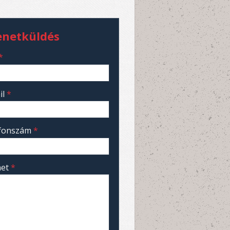
enetküldés
*
il
*
efonszám
*
net
*