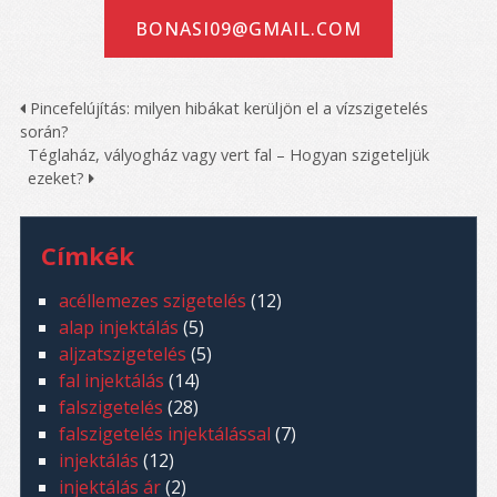
BONASI09@GMAIL.COM
Pincefelújítás: milyen hibákat kerüljön el a vízszigetelés
során?
Téglaház, vályogház vagy vert fal – Hogyan szigeteljük
ezeket?
Címkék
acéllemezes szigetelés
(12)
alap injektálás
(5)
aljzatszigetelés
(5)
fal injektálás
(14)
falszigetelés
(28)
falszigetelés injektálással
(7)
injektálás
(12)
injektálás ár
(2)