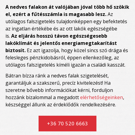
A nedves falakon át valójában jóval több hő szökik
el, ezért a fűtésszámla is magasabb lesz.
Az
utólagos falszigetelés tulajdonképpen egy befektetés
az ingatlan értékébe és az ott lakók egészségébe
is.
Az eljárás hosszú távon egészségesebb
lakóklímát és jelentős energiamegtakarítást
biztosít.
Ez azt igazolja, hogy közel sincs szó drága és
felesleges pénzkidobásról, éppen ellenkezőleg, az
utólagos falszigetelés kíméli igazán a családi kasszát.
Bátran bízza ránk a nedves falak szigetelését,
garantáljuk a szakszerű, precíz kivitelezést! Ha
szeretne bővebb információkat kérni, forduljon
hozzánk bizalommal a megadott
elérhetőségeinken
,
készséggel állunk az érdeklődők rendelkezésére.
+36 70 520 6663