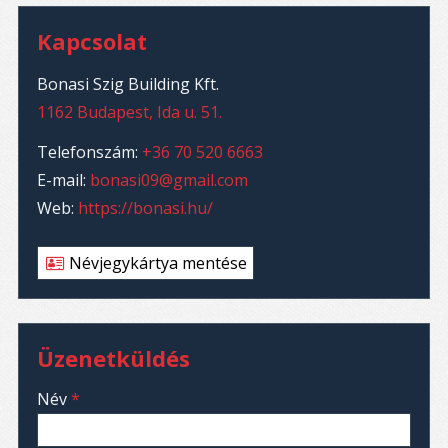
Kapcsolat
Bonasi Szig Building Kft.
1162 Budapest, Ida u. 51.
Telefonszám:
+36 70 520 6663
E-mail:
bonasi09@gmail.com
Web:
https://bonasi.hu/
Névjegykártya mentése
Üzenetküldés
-
Név
*