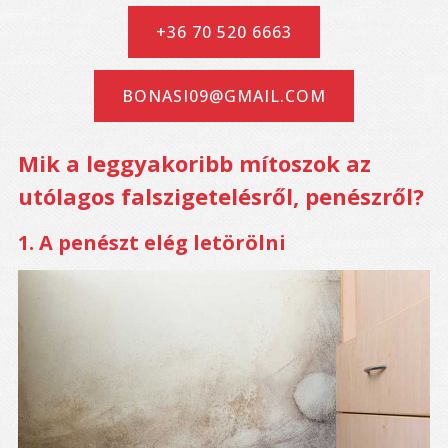
+36 70 520 6663
BONASI09@GMAIL.COM
Mik a leggyakoribb mítoszok az
utólagos falszigetelésről, penészről?
1. A penészt elég letörölni