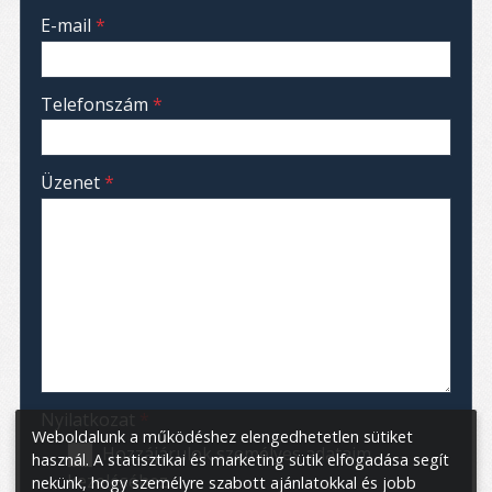
-
E-mail
*
-
Telefonszám
*
-
Üzenet
*
-
-
-
Nyilatkozat
*
Weboldalunk a működéshez elengedhetetlen sütiket
Hozzájárulok személyes adataim
használ. A statisztikai és marketing sütik elfogadása segít
kezeléséhez.
nekünk, hogy személyre szabott ajánlatokkal és jobb