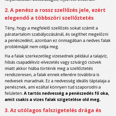
2. A penész a rossz szellőzés jele, ezért
elegendő a többszöri szellőztetés
Tény, hogy a megfelelő szellőzés sokat számít a
páratartalom szabályozásánál, és segíthet megelőzni
a penészedést, azonban ez önmagában a nedves falak
problémáját nem oldja meg.
Ha a falak szerkezetileg vizesednek például a talajvíz,
hibás csapadékvíz-elvezetés vagy szivárgó csövek
miatt akkor hiába történik meg a szellőztetés
rendszeresen, a falak ennek ellenére továbbra is
nedvesek maradnak. Ez a nedvesség ideális táptalaja a
penésznek, ami ezáltal könnyen tud szaporodni a
felületen.
A tartós nedvesség a penészedés fő oka,
amit csakis a vizes falak szigetelése old meg.
3. Az utólagos falszigetelés drága és