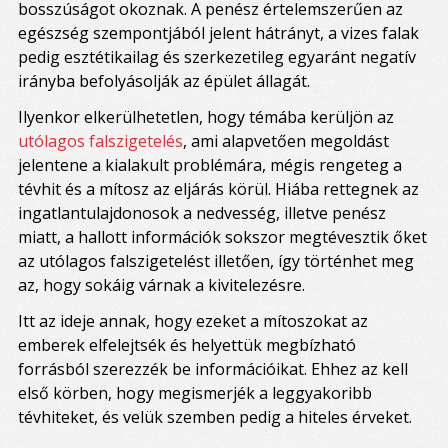
bosszúságot okoznak. A penész értelemszerűen az
egészség szempontjából jelent hátrányt, a vizes falak
pedig esztétikailag és szerkezetileg egyaránt negatív
irányba befolyásolják az épület állagát.
Ilyenkor elkerülhetetlen, hogy témába kerüljön az
utólagos falszigetelés
, ami alapvetően megoldást
jelentene a kialakult problémára, mégis rengeteg a
tévhit és a mítosz az eljárás körül. Hiába rettegnek az
ingatlantulajdonosok a nedvesség, illetve penész
miatt, a hallott információk sokszor megtévesztik őket
az utólagos falszigetelést illetően, így történhet meg
az, hogy sokáig várnak a kivitelezésre.
Itt az ideje annak, hogy ezeket a mítoszokat az
emberek elfelejtsék és helyettük megbízható
forrásból szerezzék be információikat. Ehhez az kell
első körben, hogy megismerjék a leggyakoribb
tévhiteket, és velük szemben pedig a hiteles érveket.