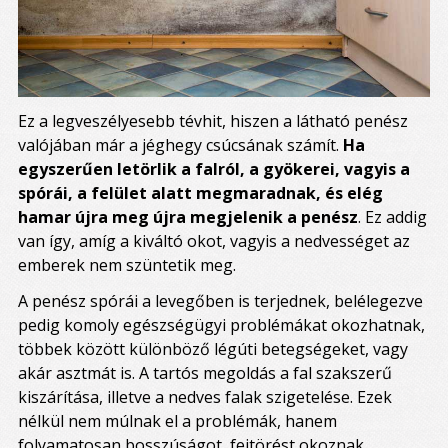
Ez a legveszélyesebb tévhit, hiszen a látható penész
valójában már a jéghegy csúcsának számít.
Ha
egyszerűen letörlik a falról, a gyökerei, vagyis a
spórái, a felület alatt megmaradnak, és elég
hamar újra meg újra megjelenik a penész
. Ez addig
van így, amíg a kiváltó okot, vagyis a nedvességet az
emberek nem szüntetik meg.
A penész spórái a levegőben is terjednek, belélegezve
pedig komoly egészségügyi problémákat okozhatnak,
többek között különböző légúti betegségeket, vagy
akár asztmát is. A tartós megoldás a fal szakszerű
kiszárítása, illetve a nedves falak szigetelése. Ezek
nélkül nem múlnak el a problémák, hanem
folyamatosan bosszúságot, fejtörést okoznak.